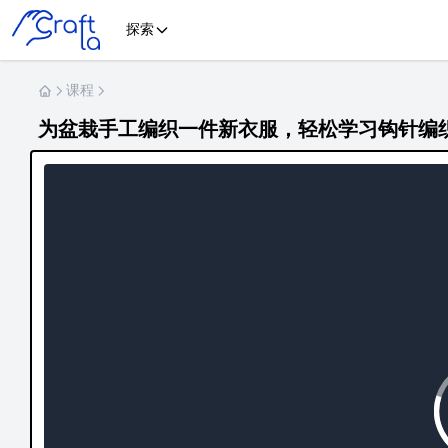
探索
课程
为盆栽手工编织一件新衣服，轻松学习钩针编