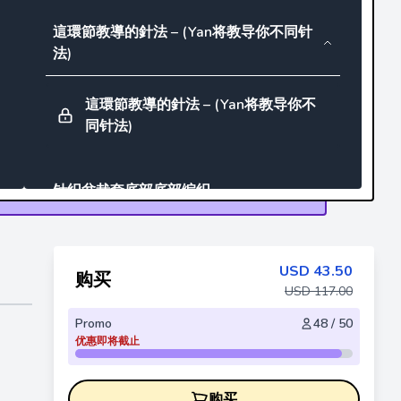
這環節教導的針法 – (Yan将教导你不同针
法)
這環節教導的針法 – (Yan将教导你不
同针法)
针织盆栽套底部底部编织
针织盆栽套底部底部编织 / Hand
crochet bonsai cover (bottom part)
USD
43.50
购买
USD
117.00
Promo
48 / 50
盆栽容器套编织法
优惠即将截止
盆栽容器套编织法/ Hand crochet
购买
Bonsai cover (body part)