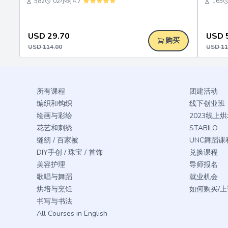
582
02小时
4.7
165
USD
29.70
USD
购买
USD
114.00
USD
11
所有课程
团建活动
编织和钩织
线下创业班
绘画与彩绘
2023线上
花艺和刺绣
STABILO
缝纫 / 百家被
UNC舞蹈课
DIY手创 / 珠宝 / 首饰
兑换课程
美容护理
导师报名
歌唱与舞蹈
就业机会
烘培与烹饪
如何购买/上
书写与书法
All Courses in English