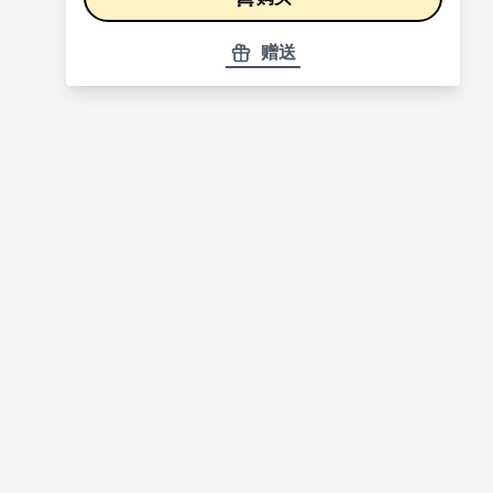
赠送
盆栽套流苏制作
盆栽套流苏制作 / Making of bonsai
cover accessories (tasselspart)
盆栽套收针与收线法
盆栽套收针与收线法 /Reeling method
(ending part)
分享重点诀窍提醒&终结
分享重点诀窍提醒&终结