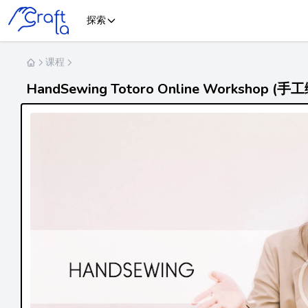
探索
课程
HandSewing Totoro Online Worksho