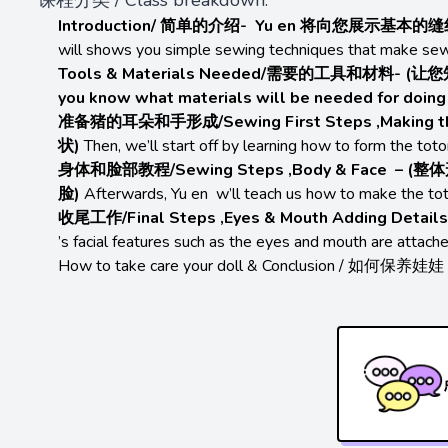
Introduction/ 简单的介绍- Yu en 将向您
will shows you simple sewing techniques that make sewin
Tools & Materials Needed/需要的工具和材
you know what materials will be needed for doing 
准备猪的耳朵和手形成/Sewing First Steps ,Makin
状)
Then, we’ll start off by learning how to form the toto
身体和脸部教程/Sewing Steps ,Body & Fac
脸)
Afterwards, Yu en w’ll teach us how to make the to
收尾工作/Final Steps ,Eyes & Mouth Adding D
’s facial features such as the eyes and mouth are attache
How to take care your doll & Conclusion / 如何保养娃娃