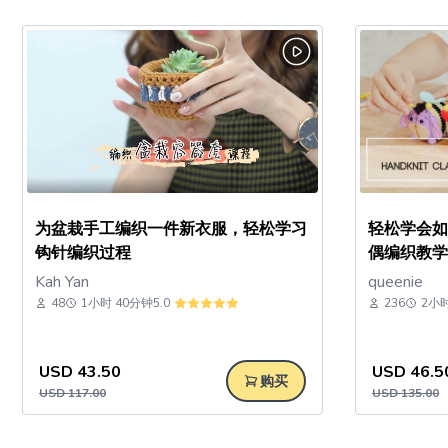
为盆栽手工编织一件新衣服，轻松学习
轻松学会如何
钩针编织过程
偶编织教学 
Kah Yan
queenie
48
1小时 40分钟
5.0
236
2小时
USD
43.50
USD
46.5
购买
USD
117.00
USD
135.00