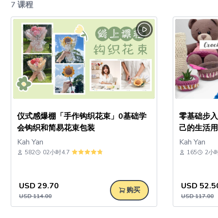
7 课程
仪式感爆棚「手作钩织花束」0基础学
零基础步入钩针
会钩织和简易花束包装
己的生活用
Kah Yan
Kah Yan
582
02小时
4.7
165
2小
USD
29.70
USD
52.5
购买
USD
114.00
USD
117.00