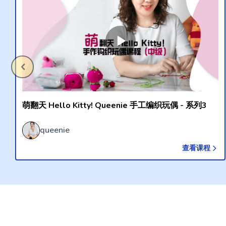
针织编织除了是是一门艺术，更是治疗心灵的爱好，如果你喜欢精美
常用品的编织教学非常适合你！通过这个编织教程，专业的老师会让
包，还可以学到各种钩针编织技巧。学会了技巧之后，你也可以通过
化，或加上自己喜欢的设计，就可以完成既美观又实用的各种编织品
零基础也能上手的玩偶的钩织教学
容器套时你就会发现编织简单多了。
当然除了手工编织日常用品，我们也提供钩织可爱玩偶的钩织教学，比如说
偶，Hello Kitty玩偶和Melody玩偶等不同级别的编织教学。无
们提供的编织线上教程中总有适合你的那款！ 在一钩一针编织出编
愈身心，自我放松呢！
萌翻天 Hello Kitty! Queenie 手工编织玩偶 - 系列3
queenie
查看课程