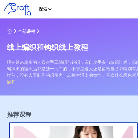
探索
全部课程
线上编织和钩织线上教程
现在越来越多的人喜欢手工编织与钩织，亲自动手参与编织过程，总
编织出的编织品都是独一无二的，不管是送人还是留给自己都特别有
样勾，没有人限制你的想像力，忘掉生活上的烦恼，喜欢什么颜色就
学习手工编织不同编织品如包包，毛衣，玩偶等等
展开
通过手工编织与钩织线上课程，你可以学习手工编织不同编织品，有
套，也有不同级别的钩针线上课程教你织出可爱的玩偶。 让想要学
间也不限制已经学会基础编织教学后的你继续进阶去学习更高难度的
完整的线上手工与钩针编织教学课程只在 CRAFT La
推荐课程
与其同时，我们某些编织教程也会额外提供你一个非常齐全的材料包
始学习编织的过程。手工编织偏向于复杂的手工活，许多编织细节都
最后制作出的编织品就不完美了。通过我们平台专业的老师教导，带
都详细解说与手作示范，让你的学起手工编织也能游刃有余。
适合让你治疗心灵的编织教程