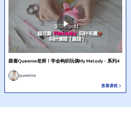
又实用的编织品，这一款手工编织日
你知道如何完成一个超级实用的钱
自己的喜好，在颜色搭配上做一点变
了！过后再学习其他编织品例如盆栽
猫头鹰玩偶， Tsum Tsum玩
论你是编织新手小白又或者是编织大神，我
织品的同时，也能通过这一系列动作疗
跟着Queenie老师！学会钩织玩偶My Melody - 系列4
queenie
查看课程