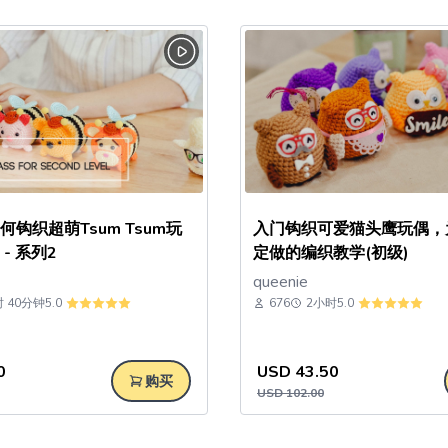
钩织超萌Tsum Tsum玩
入门钩织可爱猫头鹰玩偶，
- 系列2
定做的编织教学(初级)
queenie
 40分钟
5.0
676
2小时
5.0
0
USD
43.50
购买
USD
102.00