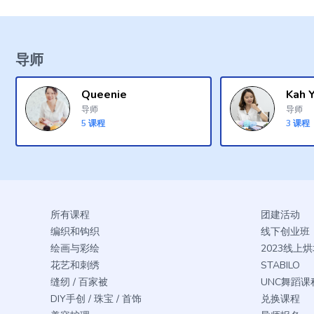
导师
Queenie
Kah 
导师
导师
5
课程
3
课程
所有课程
团建活动
编织和钩织
线下创业班
绘画与彩绘
2023线上
花艺和刺绣
STABILO
缝纫 / 百家被
UNC舞蹈课
DIY手创 / 珠宝 / 首饰
兑换课程