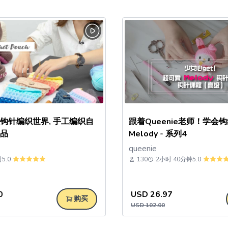
编织世界, 手工编织自
跟着Queenie老师！学会
品
Melody - 系列4
queenie
时
5.0
130
2小时 40分钟
5.0
0
USD
26.97
购买
USD
102.00