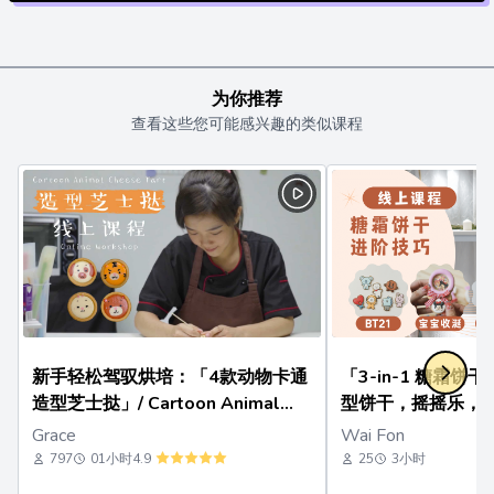
为你推荐
查看这些您可能感兴趣的类似课程
新手轻松驾驭烘培：「4款动物卡通
「3-in-1 糖霜
造型芝士挞」/ Cartoon Animal
型饼干，摇摇乐，3
Cheese Tart Online Workshop
Grace
Wai Fon
797
01小时
4.9
25
3小时