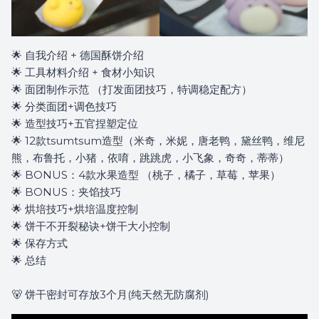
🌟 自我介绍 + 德国酥饼介绍
🌟 工具材料介绍 + 食材小知识
🌟 面团制作示范 （打发面团技巧，特调稳定配方）
🌟 分类面团+调色技巧
🌟 造型技巧+五官捏塑定位
🌟 12款tsumtsum造型（米奇，米妮，唐老鸭，黛丝鸭，维尼
熊，布鲁托，小猪，依唷，跳跳虎，小飞象，奇奇，蒂蒂）
🌟 BONUS：4款水果造型 （桃子，橘子，草莓，苹果）
🌟 BONUS：夹馅技巧
🌟 烘培技巧+烘培温度控制
🌟 饼干不开裂秘诀+饼干大小控制
🌟 保存方式
🌟 总结
🐻 饼干密封可存放3个月(纯天然无防腐剂)