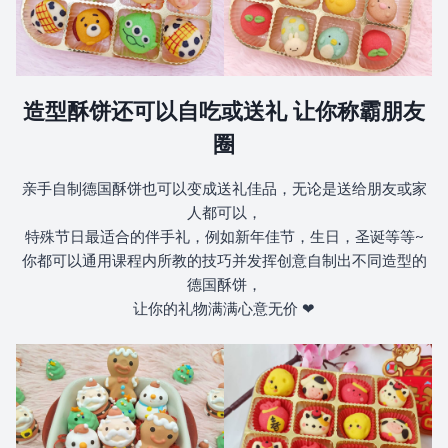
8.1 烤培技巧
造型酥饼还可以自吃或送礼 让你称霸朋友
9.0 饼干不开裂秘诀+饼干大小控制
圈
9.1 注意事项
亲手自制德国酥饼也可以变成送礼佳品，无论是送给朋友或家
人都可以，
10.0 保存方式
特殊节日最适合的伴手礼，例如新年佳节，生日，圣诞等等~
你都可以通用课程内所教的技巧并发挥创意自制出不同造型的
10.1 保存方式
德国酥饼，
让你的礼物满满心意无价 ❤
11.0 总结+老师勉励话语
11.1 总结