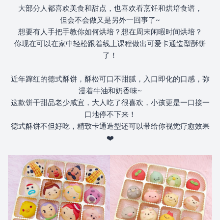
大部分人都喜欢美食和甜点，也喜欢看烹饪和烘培食谱，
5.5 花栗鼠奇奇Chip，花栗鼠蒂蒂 Dale
但会不会做又是另外一回事了~
想要有人手把手教你如何烘培？想在周末闲暇时间烘培？
5.6 米奇Mickey，米妮Minnie
你现在可以在家中轻松跟着线上课程做出可爱卡通造型酥饼
了！
6.0 BONUS：水果系列
近年蹿红的德式酥饼，酥松可口不甜腻，入口即化的口感，弥
漫着牛油和奶香味~
6.1 桃子Peach，橘子Orange
这款饼干甜品老少咸宜，大人吃了很喜欢，小孩更是一口接一
口地停不下来！
6.2 苹果Apple，草莓Strawberry
德式酥饼不但好吃，精致卡通造型还可以带给你视觉疗愈效果
❤️
7.0 BONUS：夹馅技巧
7.1 夹馅技巧
8.0 烤培技巧+烤箱温度控制