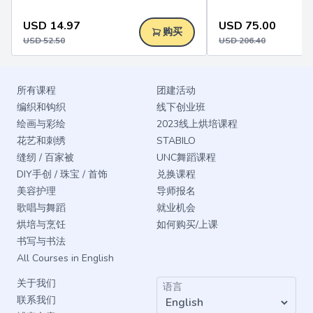
USD
14.97
USD
75.00
购买
USD
52.50
USD
206.40
所有课程
团建活动
编织和钩织
线下创业班
绘画与彩绘
2023线上烘培课程
花艺和刺绣
STABILO
缝纫 / 百家被
UNC舞蹈课程
DIY手创 / 珠宝 / 首饰
兑换课程
美容护理
导师报名
歌唱与舞蹈
就业机会
烘培与烹饪
如何购买/上课
书写与书法
All Courses in English
关于我们
语言
联系我们