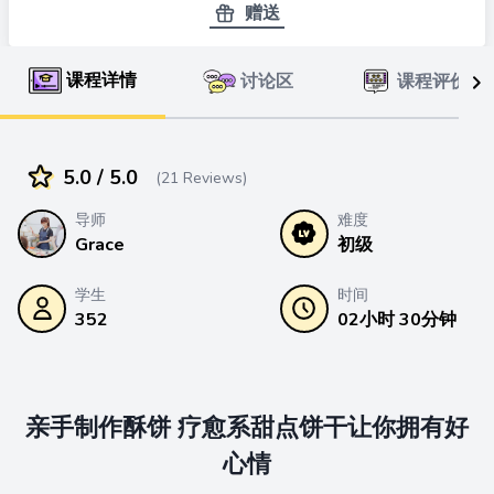
赠送
3.1 面团制作示范
课程详情
讨论区
课程评价
4.0 分类面团+调色技巧
4.1 分类面团+调色技巧
5.0 / 5.0
(21 Reviews)
导师
难度
5.0 造型技巧+五官捏塑定位
Grace
初级
5.1 唐老鸭Donald Duck，黛西鸭Daisy Duck
学生
时间
352
02小时 30分钟
5.2 维尼熊Winnie，布鲁托Pluto
5.3 小猪Piglet，依唷Eeyore
亲手制作酥饼 疗愈系甜点饼干让你拥有好
5.4 跳跳虎Tigger，小飞象Dumbo
心情