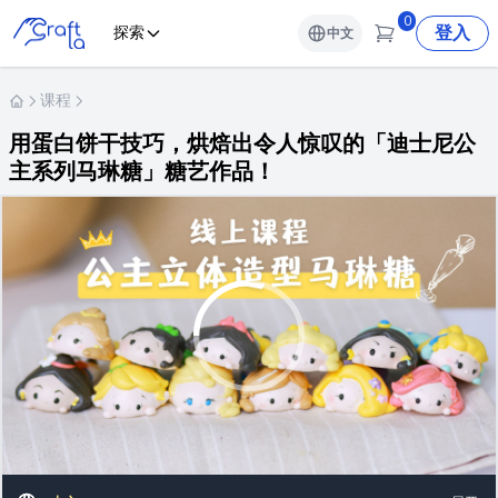
0
登入
探索
中文
课程
用蛋白饼干技巧，烘焙出令人惊叹的「迪士尼公
主系列马琳糖」糖艺作品！