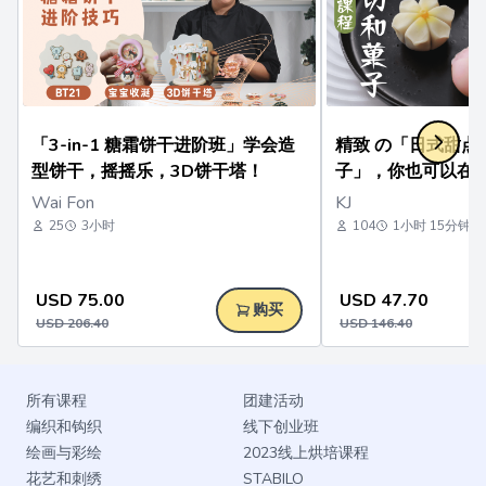
「3-in-1 糖霜饼干进阶班」学会造
精致 の「日式甜点 
型饼干，摇摇乐，3D饼干塔！
子」，你也可以在
Wai Fon
KJ
25
3小时
104
1小时 15分钟
USD
75.00
USD
47.70
购买
USD
206.40
USD
146.40
所有课程
团建活动
编织和钩织
线下创业班
绘画与彩绘
2023线上烘培课程
花艺和刺绣
STABILO