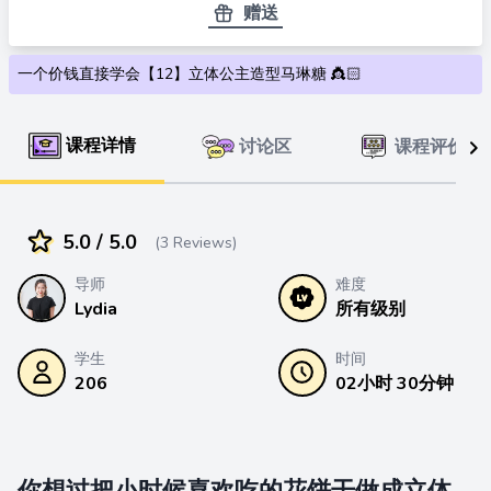
赠送
3.1 马琳糖免失败须知
一个价钱直接学会【12】立体公主造型马琳糖 👸🏻
4.0 蛋白霜打法的方法
课程详情
讨论区
课程评价
4.1 蛋白霜打法的方法 Part 1
4.2 蛋白霜打法的方法 Part 2
5.0 / 5.0
(3 Reviews)
5.0 调色技巧与示范 & 花嘴装袋示范
导师
难度
Lydia
所有级别
5.1 调色技巧与示范 & 花嘴装袋示范 Part 1
学生
时间
206
02小时 30分钟
5.2 调色技巧与示范 & 花嘴装袋示范 Part 2
5.3 挤花袋握法
你想过把小时候喜欢吃的花饼干做成立体