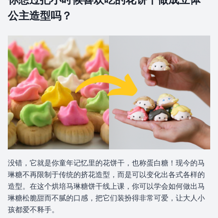
公主造型吗？
6.0 公主们造型示范
6.1 爱丽儿造型
6.2 安娜造型
6.3 艾莎造型
6.4 花木兰造型
6.5 蒂安娜造型
没错，它就是你童年记忆里的花饼干，也称蛋白糖！现今的马
6.6 小叮当造型
琳糖不再限制于传统的挤花造型，而是可以变化出各式各样的
造型。在这个烘培马琳糖饼干线上课，你可以学会如何做出马
6.7 贝儿公主造型
琳糖松脆甜而不腻的口感，把它们装扮得非常可爱，让大人小
孩都爱不释手。