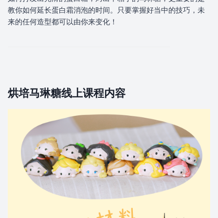
8.1 腮红五官绘画
教你如何延长蛋白霜消泡的时间。只要掌握好当中的技巧，未
来的任何造型都可以由你来变化！
9.0 包装保存
9.1 包装保存
烘培马琳糖线上课程内容
10.0 更多造型展示
10.1 更多造型展示