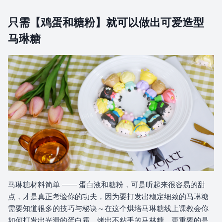
6.8 灰姑娘造型
只需【鸡蛋和糖粉】就可以做出可爱造型
6.9 欧若拉造型
马琳糖
6.10 乐佩造型
6.11 茉莉造型
6.12 白雪公主造型
7.0 烘烤设备说明
7.1 烘烤设备说明
马琳糖材料简单 —— 蛋白液和糖粉，可是听起来很容易的甜
点，才是真正考验你的功夫，因为要打发出稳定细致的马琳糖
8.0 腮红五官绘画
需要知道很多的技巧与秘诀～在这个烘培马琳糖线上课教会你
如何打发出光滑的蛋白霜，烤出不粘手的马林糖，更重要的是